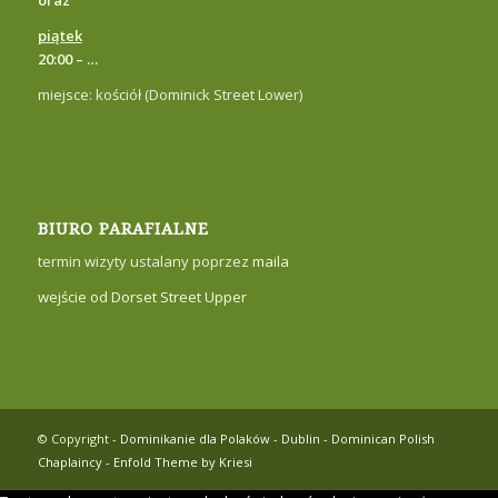
oraz
piątek
20:00 – …
miejsce: kościół (Dominick Street Lower)
BIURO PARAFIALNE
termin wizyty ustalany poprzez
maila
wejście od Dorset Street Upper
© Copyright -
Dominikanie dla Polaków - Dublin - Dominican Polish
Chaplaincy
-
Enfold Theme by Kriesi