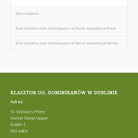
Bierzmowanie
Ślub kościelny osób mieszkających w Irlandii zawierany w Polsce
Ślub kościelny osób mieszkających w Irlandii zawierany w Irlandii
KLASZTOR OO. DOMINIKANÓW W DUBLINIE
Adres:
St. Saviour’s Priory
Dorset Street Upper
Dublin 1
D01 A4E4