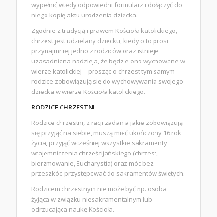
wypełnić wtedy odpowiedni formularz i dołączyć do
niego kopię aktu urodzenia dziecka.
Zgodnie z tradycją i prawem Kościoła katolickiego,
chrzest jest udzielany dziecku, kiedy o to prosi
przynajmniej jedno z rodziców oraz istnieje
uzasadniona nadzieja, że będzie ono wychowane w
wierze katolickiej – prosząc o chrzest tym samym
rodzice zobowiązują się do wychowywania swojego
dziecka w wierze Kościoła katolickiego.
RODZICE CHRZESTNI
Rodzice chrzestni, z racji zadania jakie zobowiązują
się przyjąć na siebie, muszą mieć ukończony 16 rok
życia, przyjąć wcześniej wszystkie sakramenty
wtajemniczenia chrześcijańskiego (chrzest,
bierzmowanie, Eucharystia) oraz móc bez
przeszkód przystępować do sakramentów świętych.
Rodzicem chrzestnym nie może być np. osoba
żyjąca w związku niesakramentalnym lub
odrzucająca naukę Kościoła.